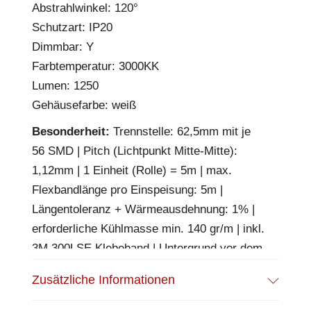
Abstrahlwinkel: 120°
Schutzart: IP20
Dimmbar: Y
Farbtemperatur: 3000KK
Lumen: 1250
Gehäusefarbe: weiß
Besonderheit:
Trennstelle: 62,5mm mit je
56 SMD | Pitch (Lichtpunkt Mitte-Mitte):
1,12mm | 1 Einheit (Rolle) = 5m | max.
Flexbandlänge pro Einspeisung: 5m |
Längentoleranz + Wärmeausdehnung: 1% |
erforderliche Kühlmasse min. 140 gr/m | inkl.
3M 300LSE Klebeband | Untergrund vor dem
Ankleben reinigen und entfetten! Nicht
Zusätzliche Informationen
wieder ablösen! | Es passen die Verbinder
der Gruppe: K2-512 | BESONDERHEIT: