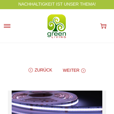
s
NACHHALTIGKEIT IST UNSER THEMA!
p
ri
n
g
e
n
ZURÜCK
WEITER