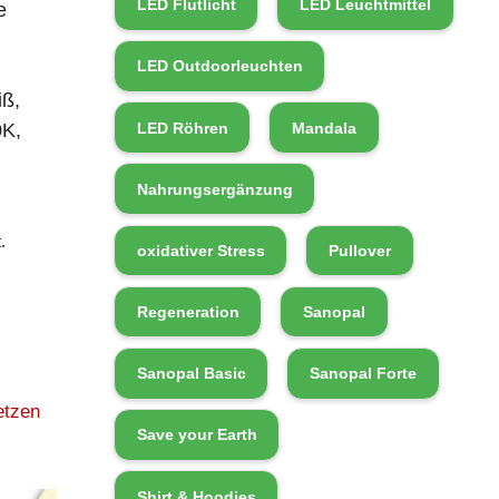
LED Flutlicht
LED Leuchtmittel
e
LED Outdoorleuchten
ß,
LED Röhren
Mandala
K,
Nahrungsergänzung
.
oxidativer Stress
Pullover
Regeneration
Sanopal
Sanopal Basic
Sanopal Forte
etzen
Save your Earth
Shirt & Hoodies