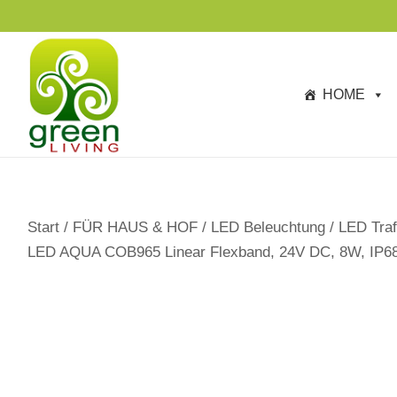
s
p
ri
n
HOME
g
e
n
Start
/
FÜR HAUS & HOF
/
LED Beleuchtung
/
LED Traf
LED AQUA COB965 Linear Flexband, 24V DC, 8W, IP68