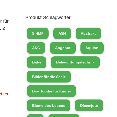
Produkt-Schlagwörter
 für
, 2
5-HMF
A5H
Abstrakt
AKG
Angebot
Aquion
.
Baby
Beleuchtungstechnik
Bilder für die Seele
Bio-Hoodie für Kinder
etzen
Blume des Lebens
Dämmjute