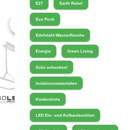
E27
Earth Rebel
Eco Punk
Edelstahl-Wasserflasche
Energie
Green Living
Grün schenken!
Isolationsmaterialien
Kindershirts
LED Ein- und Aufbauleuchten