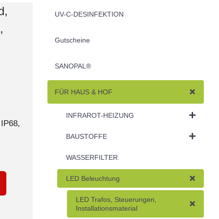
d,
UV-C-DESINFEKTION
,
Gutscheine
SANOPAL®
FÜR HAUS & HOF
INFRAROT-HEIZUNG
IP68,
BAUSTOFFE
WASSERFILTER
LED Beleuchtung
LED Trafos, Steuerungen,
Installationsmaterial