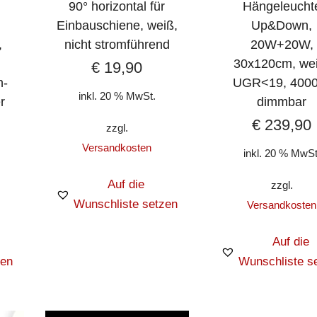
90° horizontal für
Hängeleucht
Einbauschiene, weiß,
Up&Down,
,
nicht stromführend
20W+20W,
30x120cm, wei
€
19,90
h-
UGR<19, 4000
inkl. 20 % MwSt.
r
dimmbar
€
239,90
zzgl.
Versandkosten
inkl. 20 % MwSt
Auf die
zzgl.
Wunschliste setzen
Versandkosten
Auf die
zen
Wunschliste s