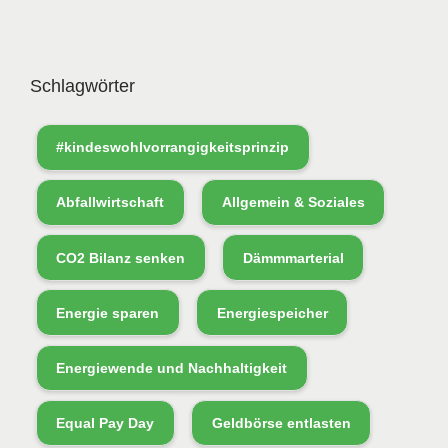
Schlagwörter
#kindeswohlvorrangigkeitsprinzip
Abfallwirtschaft
Allgemein & Soziales
CO2 Bilanz senken
Dämmmarterial
Energie sparen
Energiespeicher
Energiewende und Nachhaltigkeit
Equal Pay Day
Geldbörse entlasten