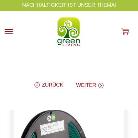
s
NACHHALTIGKEIT IST UNSER THEMA!
p
ri
n
g
e
n
ZURÜCK
WEITER