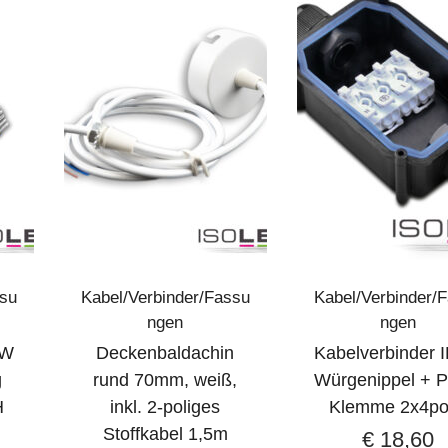
ssu
Kabel/Verbinder/Fassu
Kabel/Verbinder/
ngen
ngen
WW
Deckenbaldachin
Kabelverbinder 
g
rund 70mm, weiß,
Würgenippel + P
H
inkl. 2-poliges
Klemme 2x4po
Stoffkabel 1,5m
€
18,60