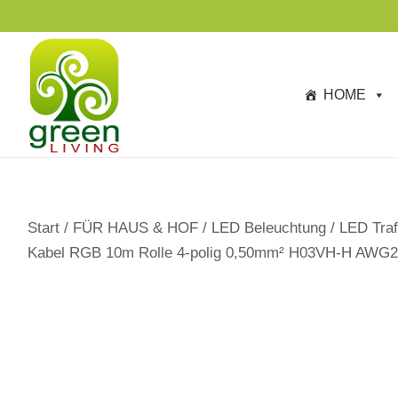
s
TAGESANGEBOTE BIS ZU -40%
p
ri
n
HOME
g
e
n
Start
/
FÜR HAUS & HOF
/
LED Beleuchtung
/
LED Traf
Kabel RGB 10m Rolle 4-polig 0,50mm² H03VH-H AWG