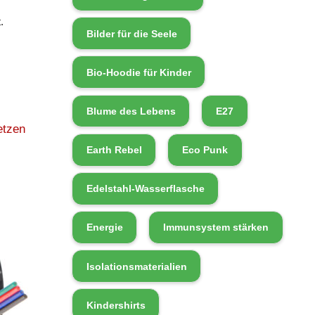
.
Bilder für die Seele
Bio-Hoodie für Kinder
Blume des Lebens
E27
etzen
Earth Rebel
Eco Punk
Edelstahl-Wasserflasche
Energie
Immunsystem stärken
Isolationsmaterialien
Kindershirts