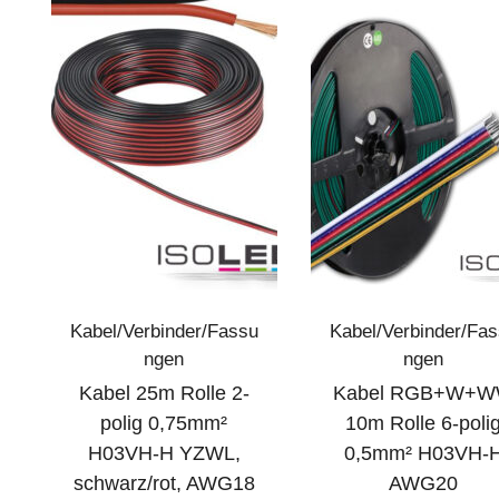
Kabel/Verbinder/Fassu
Kabel/Verbinder/Fa
ngen
ngen
Kabel 25m Rolle 2-
Kabel RGB+W+
polig 0,75mm²
10m Rolle 6-poli
H03VH-H YZWL,
0,5mm² H03VH-
schwarz/rot, AWG18
AWG20