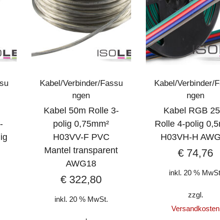
ssu
Kabel/Verbinder/Fassu
Kabel/Verbinder/
ngen
ngen
Kabel 50m Rolle 3-
Kabel RGB 2
-
polig 0,75mm²
Rolle 4-polig 0,
ig
H03VV-F PVC
H03VH-H AWG
Mantel transparent
€
74,76
AWG18
inkl. 20 % MwSt
€
322,80
zzgl.
inkl. 20 % MwSt.
Versandkosten