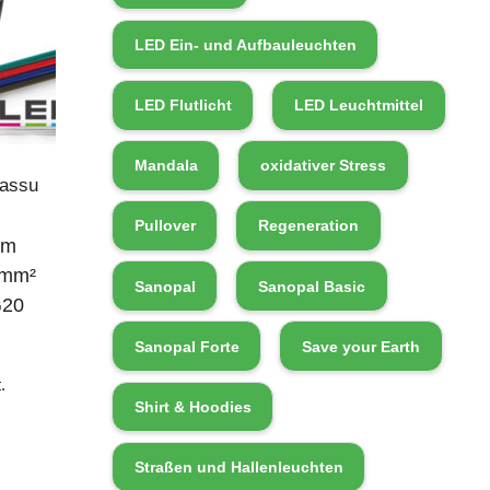
LED Ein- und Aufbauleuchten
LED Flutlicht
LED Leuchtmittel
Mandala
oxidativer Stress
Fassu
Pullover
Regeneration
5m
5mm²
Sanopal
Sanopal Basic
20
Sanopal Forte
Save your Earth
.
Shirt & Hoodies
Straßen und Hallenleuchten