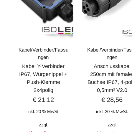
Kabel/Verbinder/Fassu
Kabel/Verbinder/Fa
ngen
ngen
Kabel Y-Verbinder
Anschlusskabel
IP67, Würgenippel +
250cm mit female
Push-Klemme
Buchse IP67, 4-pol
2x4polig
0,5mm² V2.0
€
21,12
€
28,56
inkl. 20 % MwSt.
inkl. 20 % MwSt.
zzgl.
zzgl.