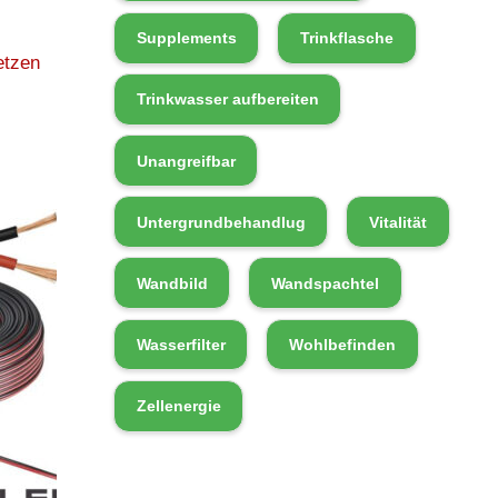
Supplements
Trinkflasche
etzen
Trinkwasser aufbereiten
Unangreifbar
Untergrundbehandlug
Vitalität
Wandbild
Wandspachtel
Wasserfilter
Wohlbefinden
Zellenergie