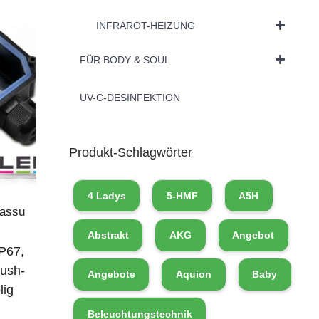
INFRAROT-HEIZUNG
FÜR BODY & SOUL
UV-C-DESINFEKTION
Produkt-Schlagwörter
4 Ladys
5-HMF
A5H
Fassu
Abstrakt
AKG
Angebot
IP67,
ush-
Angebote
Aquion
Baby
lig
Beleuchtungstechnik