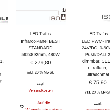
LED Trafos
LED Trafos
Infrarot-Panel BEST
LED PWM-Tra
STANDARD
24V/DC, 0-60
592x892mm, 480W
Push/DALI-
z,
dimmbar, SEL
€
279,80
ultraflach,
inkl. 20 % MwSt.
h-
ultraschmal
r
€
75,90
zzgl.
Versandkosten
inkl. 20 % MwSt
Auf die
zzgl.
Wunschliste setzen