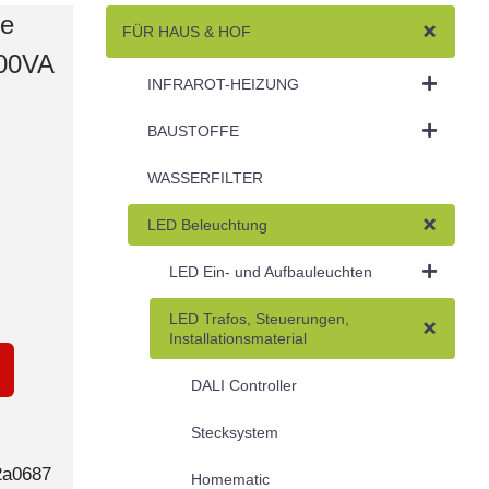
re
FÜR HAUS & HOF
300VA
INFRAROT-HEIZUNG
BAUSTOFFE
WASSERFILTER
LED Beleuchtung
LED Ein- und Aufbauleuchten
LED Trafos, Steuerungen,
Installationsmaterial
DALI Controller
Stecksystem
2a0687
Homematic