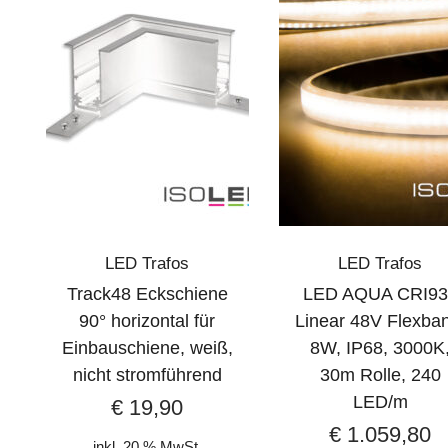
LED Trafos
LED Trafos
Track48 Eckschiene
LED AQUA CRI93
90° horizontal für
Linear 48V Flexba
Einbauschiene, weiß,
8W, IP68, 3000K
nicht stromführend
30m Rolle, 240
LED/m
€
19,90
€
1.059,80
inkl. 20 % MwSt.