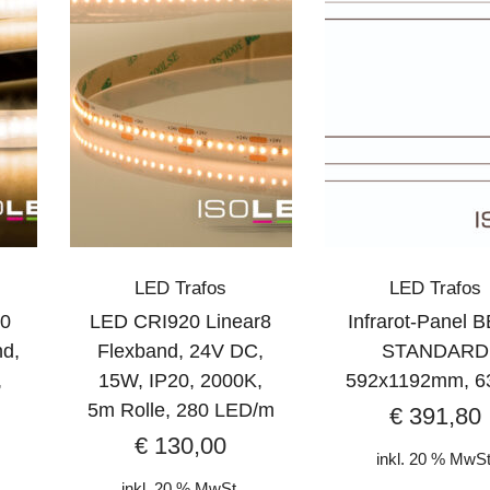
LED Trafos
LED Trafos
0
LED CRI920 Linear8
Infrarot-Panel 
nd,
Flexband, 24V DC,
STANDARD
,
15W, IP20, 2000K,
592x1192mm, 
5m Rolle, 280 LED/m
€
391,80
€
130,00
inkl. 20 % MwSt
inkl. 20 % MwSt.