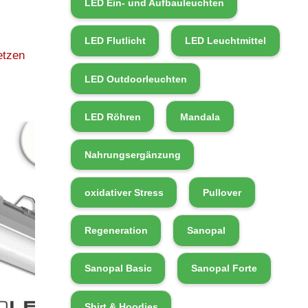
LED Ein- und Aufbauleuchten
LED Flutlicht
LED Leuchtmittel
etzen
LED Outdoorleuchten
LED Röhren
Mandala
Nahrungsergänzung
oxidativer Stress
Pullover
Regeneration
Sanopal
Sanopal Basic
Sanopal Forte
Shirt & Hoodies