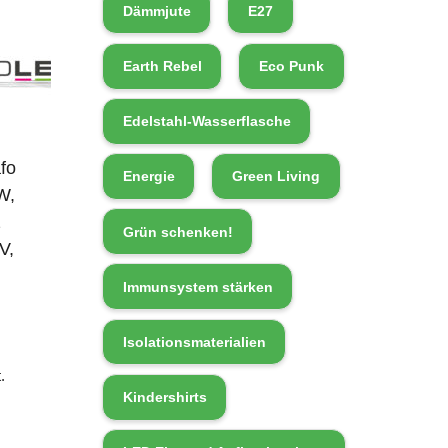
Dämmjute
E27
Earth Rebel
Eco Punk
Edelstahl-Wasserflasche
fo
Energie
Green Living
W,
2
Grün schenken!
V,
Immunsystem stärken
Isolationsmaterialien
.
Kindershirts