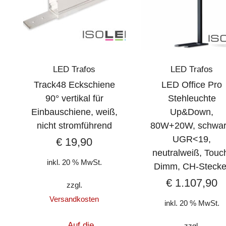
LED Trafos
LED Trafos
Track48 Eckschiene
LED Office Pro
90° vertikal für
Stehleuchte
Einbauschiene, weiß,
Up&Down,
nicht stromführend
80W+20W, schwar
UGR<19,
€
19,90
neutralweiß, Touc
inkl. 20 % MwSt.
Dimm, CH-Stecke
€
1.107,90
zzgl.
Versandkosten
inkl. 20 % MwSt.
Auf die
zzgl.