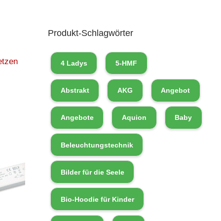
Produkt-Schlagwörter
etzen
4 Ladys
5-HMF
Abstrakt
AKG
Angebot
Angebote
Aquion
Baby
Beleuchtungstechnik
Bilder für die Seele
Bio-Hoodie für Kinder