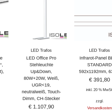
LED Trafos
LED Trafos
ge
LED Office Pro
Infrarot-Panel 
°,
Stehleuchte
STANDARD
t),
Up&Down,
592x1192mm, 
80W+20W, Weiß,
€
391,80
UGR<19,
inkl. 20 % MwSt
neutralweiß, Touch-
Dimm, CH-Stecker
zzgl.
€
1.107,90
Versandkosten