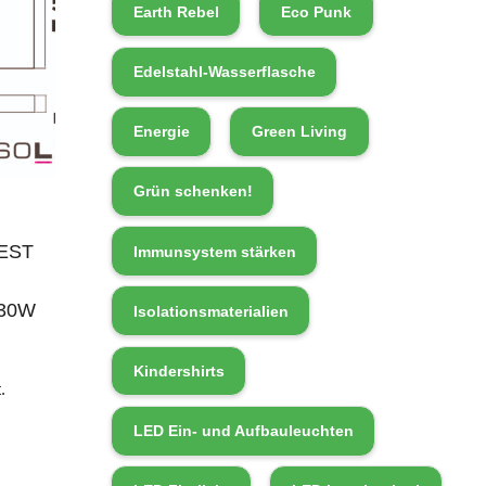
Earth Rebel
Eco Punk
Edelstahl-Wasserflasche
Energie
Green Living
Grün schenken!
BEST
Immunsystem stärken
630W
Isolationsmaterialien
Kindershirts
.
LED Ein- und Aufbauleuchten