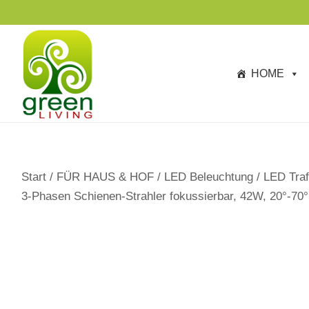
s
p
ri
n
HOME
g
e
n
Start
/
FÜR HAUS & HOF
/
LED Beleuchtung
/
LED Traf
3-Phasen Schienen-Strahler fokussierbar, 42W, 20°-70