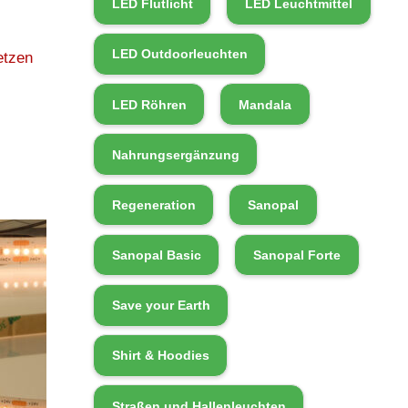
LED Flutlicht
LED Leuchtmittel
LED Outdoorleuchten
etzen
LED Röhren
Mandala
Nahrungsergänzung
Regeneration
Sanopal
Sanopal Basic
Sanopal Forte
Save your Earth
Shirt & Hoodies
Straßen und Hallenleuchten