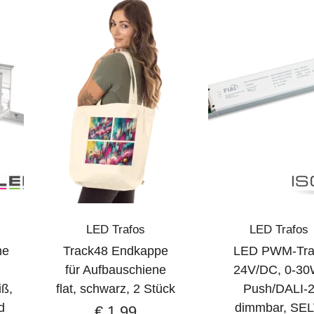
LED Trafos
LED Trafos
ne
Track48 Endkappe
LED PWM-Tra
r
für Aufbauschiene
24V/DC, 0-30
iß,
flat, schwarz, 2 Stück
Push/DALI-
d
dimmbar, SEL
€
1,99