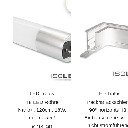
LED Trafos
LED Trafos
T8 LED Röhre
Track48 Eckschie
Nano+, 120cm, 18W,
90° horizontal fü
neutralweiß
Einbauschiene, we
nicht stromführen
€
34,90