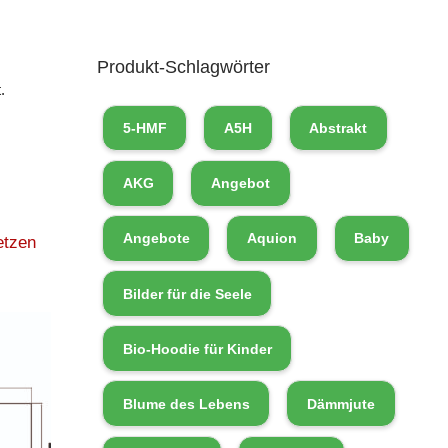
Produkt-Schlagwörter
.
5-HMF
A5H
Abstrakt
AKG
Angebot
Angebote
Aquion
Baby
etzen
Bilder für die Seele
Bio-Hoodie für Kinder
Blume des Lebens
Dämmjute