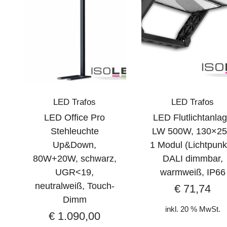
LED Trafos
LED Trafos
LED Office Pro
LED Flutlichtanla
Stehleuchte
LW 500W, 130×25
Up&Down,
1 Modul (Lichtpunk
80W+20W, schwarz,
DALI dimmbar,
UGR<19,
warmweiß, IP66
neutralweiß, Touch-
€
71,74
Dimm
inkl. 20 % MwSt.
€
1.090,00