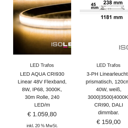
LED Trafos
LED Trafos
LED AQUA CRI930
3-PH Linearleuch
Linear 48V Flexband,
prismatisch, 120c
8W, IP68, 3000K,
40W, weiß,
30m Rolle, 240
3000|3500|4000K
LED/m
CRI90, DALI
dimmbar.
€
1.059,80
€
159,00
inkl. 20 % MwSt.