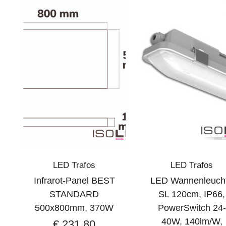
LED Trafos
LED Trafos
Infrarot-Panel BEST
LED Wannenleuch
STANDARD
SL 120cm, IP66,
500x800mm, 370W
PowerSwitch 24-
40W, 140lm/W,
€
231,80