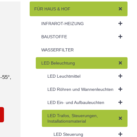
FÜR HAUS & HOF
z
INFRAROT-HEIZUNG
BAUSTOFFE
WASSERFILTER
LED Beleuchtung
LED Leuchtmittel
-55°,
LED Röhren und Wannenleuchten
LED Ein- und Aufbauleuchten
LED Trafos, Steuerungen,
Installationsmaterial
LED Steuerung