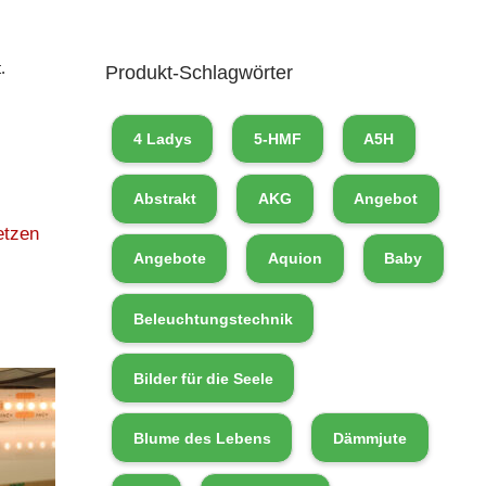
.
Produkt-Schlagwörter
4 Ladys
5-HMF
A5H
Abstrakt
AKG
Angebot
etzen
Angebote
Aquion
Baby
Beleuchtungstechnik
Bilder für die Seele
Blume des Lebens
Dämmjute