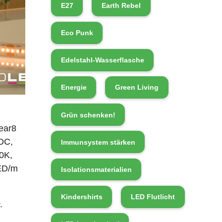
E27
Earth Rebel
Eco Punk
Edelstahl-Wasserflasche
Energie
Green Living
Grün schenken!
ear8
DC,
Immunsystem stärken
0K,
ED/m
Isolationsmaterialien
Kindershirts
LED Flutlicht
.