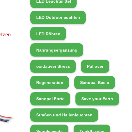
LED Leuchtmittel
LED Outdoorleuchten
LED Röhren
etzen
Nahrungsergänzung
oxidativer Stress
Pullover
Regeneration
Sanopal Basic
Sanopal Forte
Save your Earth
Straßen und Hallenleuchten
Supplements
Trinkflasche