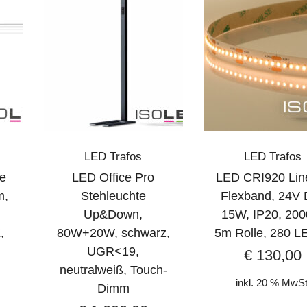
LED Trafos
LED Trafos
te
LED Office Pro
LED CRI920 Lin
m,
Stehleuchte
Flexband, 24V 
Up&Down,
15W, IP20, 200
,
80W+20W, schwarz,
5m Rolle, 280 L
UGR<19,
€
130,00
neutralweiß, Touch-
inkl. 20 % MwSt
Dimm