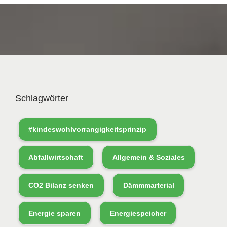
Schlagwörter
#kindeswohlvorrangigkeitsprinzip
Abfallwirtschaft
Allgemein & Soziales
CO2 Bilanz senken
Dämmmarterial
Energie sparen
Energiespeicher