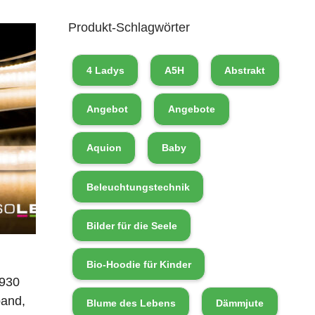
Produkt-Schlagwörter
4 Ladys
A5H
Abstrakt
Angebot
Angebote
Aquion
Baby
Beleuchtungstechnik
Bilder für die Seele
Bio-Hoodie für Kinder
930
band,
Blume des Lebens
Dämmjute