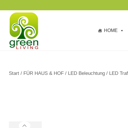
s
p
ri
n
HOME
g
e
n
Start
/
FÜR HAUS & HOF
/
LED Beleuchtung
/
LED Traf