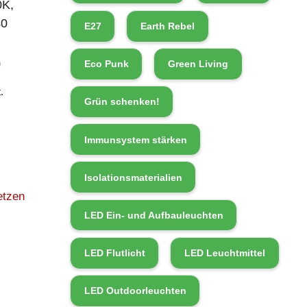
0K,
40
E27
Earth Rebel
0
Eco Punk
Green Living
.
Grün schenken!
Immunsystem stärken
Isolationsmaterialien
etzen
LED Ein- und Aufbauleuchten
LED Flutlicht
LED Leuchtmittel
LED Outdoorleuchten