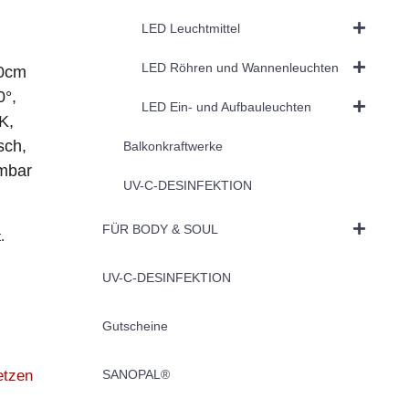
LED Leuchtmittel
LED Röhren und Wannenleuchten
30cm
0°,
LED Ein- und Aufbauleuchten
K,
sch,
Balkonkraftwerke
mbar
UV-C-DESINFEKTION
FÜR BODY & SOUL
.
UV-C-DESINFEKTION
Gutscheine
SANOPAL®
etzen