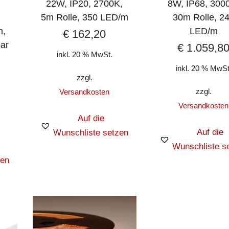
,
22W, IP20, 2700K,
8W, IP68, 300
5m Rolle, 350 LED/m
30m Rolle, 2
h,
LED/m
€
162,20
ar
€
1.059,8
inkl. 20 % MwSt.
inkl. 20 % MwSt
zzgl.
zzgl.
Versandkosten
Versandkosten
Auf die
Auf die
Wunschliste setzen
Wunschliste s
zen