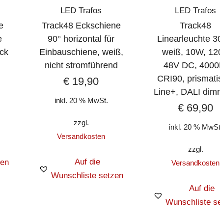
LED Trafos
LED Trafos
e
Track48 Eckschiene
Track48
e
90° horizontal für
Linearleuchte 
ück
Einbauschiene, weiß,
weiß, 10W, 12
nicht stromführend
48V DC, 4000
CRI90, prismati
€
19,90
Line+, DALI dim
inkl. 20 % MwSt.
€
69,90
zzgl.
inkl. 20 % MwSt
Versandkosten
zzgl.
Auf die
zen
Versandkosten
Wunschliste setzen
Auf die
Wunschliste s