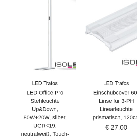
LED Trafos
LED Trafos
LED Office Pro
Einschubcover 60
Stehleuchte
Linse für 3-PH
Up&Down,
Linearleuchte
80W+20W, silber,
prismatisch, 120
UGR<19,
€
27,00
neutralweiß, Touch-