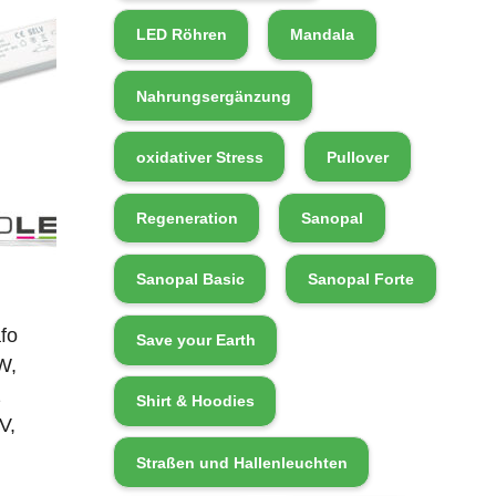
LED Röhren
Mandala
Nahrungsergänzung
oxidativer Stress
Pullover
Regeneration
Sanopal
Sanopal Basic
Sanopal Forte
fo
Save your Earth
W,
2
Shirt & Hoodies
V,
Straßen und Hallenleuchten