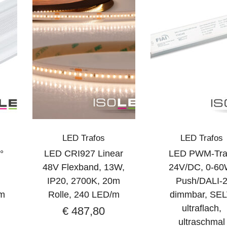
LED Trafos
LED Trafos
°
LED CRI927 Linear
LED PWM-Tra
48V Flexband, 13W,
24V/DC, 0-60
IP20, 2700K, 20m
Push/DALI-
cm
Rolle, 240 LED/m
dimmbar, SEL
ultraflach,
€
487,80
ultraschmal