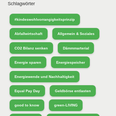
Schlagwörter
#kindeswohlvorrangigkeitsprinzip
Abfallwirtschaft
Allgemein & Soziales
CO2 Bilanz senken
Dämmmarterial
Energie sparen
Energiespeicher
Energiewende und Nachhaltigkeit
Equal Pay Day
Geldbörse entlasten
good to know
green-LIVING