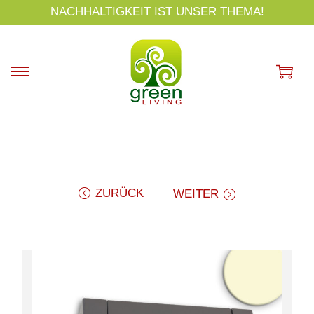
s
NACHHALTIGKEIT IST UNSER THEMA!
p
ri
n
g
e
n
ZURÜCK
WEITER