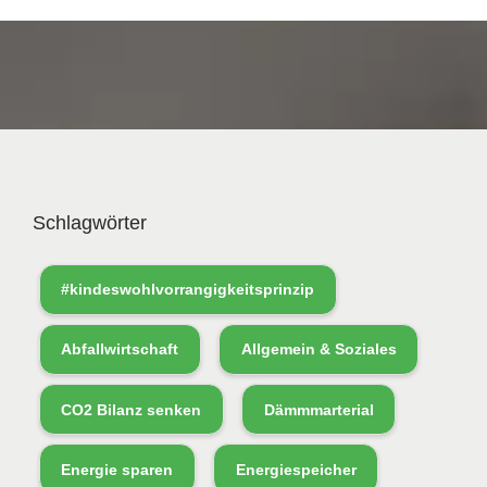
Schlagwörter
#kindeswohlvorrangigkeitsprinzip
Abfallwirtschaft
Allgemein & Soziales
CO2 Bilanz senken
Dämmmarterial
Energie sparen
Energiespeicher