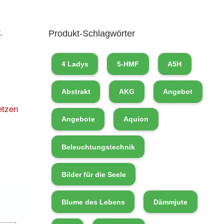
Produkt-Schlagwörter
.
4 Ladys
5-HMF
A5H
Abstrakt
AKG
Angebot
etzen
Angebote
Aquion
Beleuchtungstechnik
Bilder für die Seele
Blume des Lebens
Dämmjute