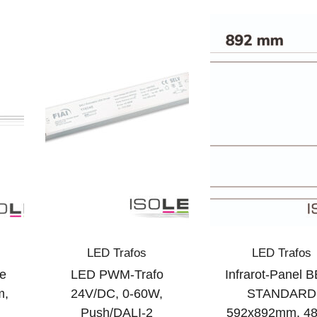
LED Trafos
LED Trafos
te
LED PWM-Trafo
Infrarot-Panel 
m,
24V/DC, 0-60W,
STANDARD
Push/DALI-2
592x892mm, 4