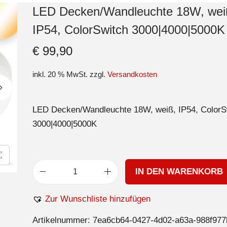
LED Decken/Wandleuchte 18W, wei
IP54, ColorSwitch 3000|4000|5000K
€
99,90
inkl. 20 % MwSt.
zzgl.
Versandkosten
LED Decken/Wandleuchte 18W, weiß, IP54, ColorS
3000|4000|5000K
IN DEN WARENKORB
Zur Wunschliste hinzufügen
Artikelnummer:
7ea6cb64-0427-4d02-a63a-988f977