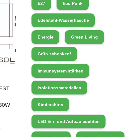
E27
Eco Punk
Edelstahl-Wasserflasche
Energie
Green Living
Grün schenken!
Immunsystem stärken
Isolationsmaterialien
BEST
630W
Kindershirts
LED Ein- und Aufbauleuchten
.