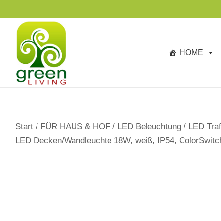
s
TA
p
ri
n
HOME
g
e
n
Start
/
FÜR HAUS & HOF
/
LED Beleuchtung
/
LED Traf
LED Decken/Wandleuchte 18W, weiß, IP54, ColorSwitc