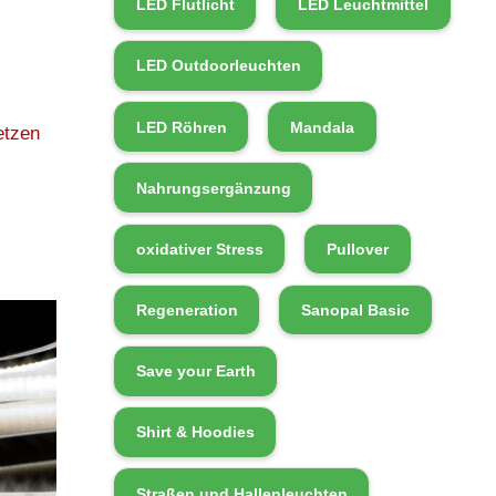
LED Flutlicht
LED Leuchtmittel
LED Outdoorleuchten
LED Röhren
Mandala
etzen
Nahrungsergänzung
oxidativer Stress
Pullover
Regeneration
Sanopal Basic
Save your Earth
Shirt & Hoodies
Straßen und Hallenleuchten