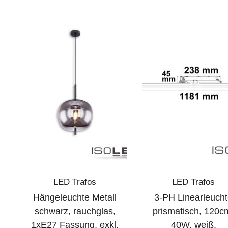
LED Trafos
LED Trafos
Hängeleuchte Metall
3-PH Linearleuch
schwarz, rauchglas,
prismatisch, 120c
1xE27 Fassung, exkl.
40W, weiß,