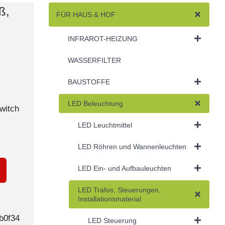
ß,
FÜR HAUS & HOF
INFRAROT-HEIZUNG
WASSERFILTER
BAUSTOFFE
LED Beleuchtung
witch
LED Leuchtmittel
LED Röhren und Wannenleuchten
LED Ein- und Aufbauleuchten
LED Trafos, Steuerungen,
Installationsmaterial
b0f34
LED Steuerung