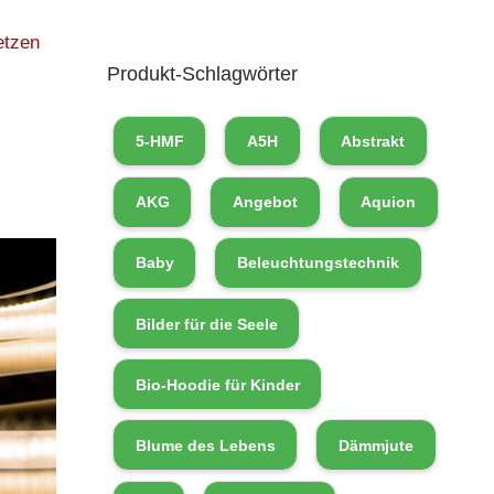
etzen
Produkt-Schlagwörter
5-HMF
A5H
Abstrakt
AKG
Angebot
Aquion
Baby
Beleuchtungstechnik
Bilder für die Seele
Bio-Hoodie für Kinder
Blume des Lebens
Dämmjute