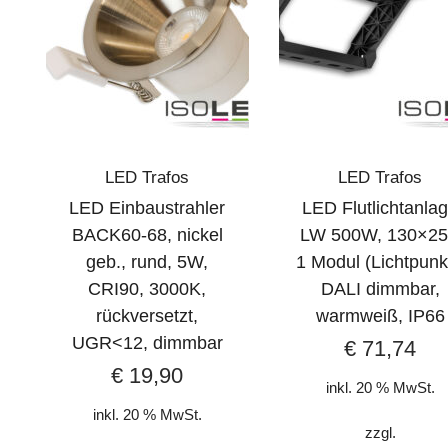
LED Trafos
LED Trafos
LED Einbaustrahler
LED Flutlichtanla
BACK60-68, nickel
LW 500W, 130×25
geb., rund, 5W,
1 Modul (Lichtpunk
CRI90, 3000K,
DALI dimmbar,
rückversetzt,
warmweiß, IP66
UGR<12, dimmbar
€
71,74
€
19,90
inkl. 20 % MwSt.
inkl. 20 % MwSt.
zzgl.