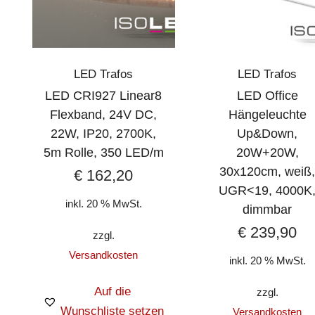
LED Trafos
LED Trafos
LED CRI927 Linear8
LED Office
Flexband, 24V DC,
Hängeleuchte
22W, IP20, 2700K,
Up&Down,
5m Rolle, 350 LED/m
20W+20W,
30x120cm, weiß
€
162,20
UGR<19, 4000K
inkl. 20 % MwSt.
dimmbar
€
239,90
zzgl.
Versandkosten
inkl. 20 % MwSt.
Auf die
zzgl.
Wunschliste setzen
Versandkosten