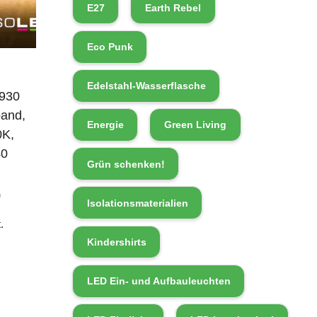
E27
Earth Rebel
Eco Punk
Edelstahl-Wasserflasche
930
band,
Energie
Green Living
0K,
40
Grün schenken!
0
Isolationsmaterialien
.
Kindershirts
LED Ein- und Aufbauleuchten