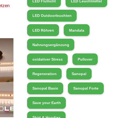
LED Flutlicht
LED Leuchtmittel
etzen
LED Outdoorleuchten
LED Röhren
Mandala
Nahrungsergänzung
oxidativer Stress
Pullover
Regeneration
Sanopal
Sanopal Basic
Sanopal Forte
Save your Earth
Shirt & Hoodies