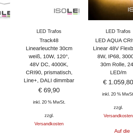
LED Trafos
LED Trafos
Track48
LED AQUA CRI
Linearleuchte 30cm
Linear 48V Flex
weiß, 10W, 120°,
8W, IP68, 300
48V DC, 4000K,
30m Rolle, 2
,
CRI90, prismatisch,
LED/m
,
Line+, DALI dimmbar
€
1.059,8
€
69,90
inkl. 20 % MwSt
inkl. 20 % MwSt.
zzgl.
zzgl.
Versandkosten
Versandkosten
Auf die