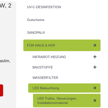
W, 2
UV-C-DESINFEKTION
Gutscheine
SANOPAL®
FÜR HAUS & HOF
INFRAROT-HEIZUNG
aslim,
BAUSTOFFE
WASSERFILTER
LED Beleuchtung
LED Trafos, Steuerungen,
Installationsmaterial