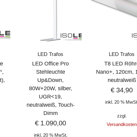
LED Trafos
LED Trafos
ge
LED Office Pro
T8 LED Röhr
°,
Stehleuchte
Nano+, 120cm, 
t),
Up&Down,
neutralweiß
80W+20W, silber,
€
34,90
UGR<19,
inkl. 20 % MwSt
neutralweiß, Touch-
Dimm
zzgl.
€
1.090,00
Versandkosten
inkl. 20 % MwSt.