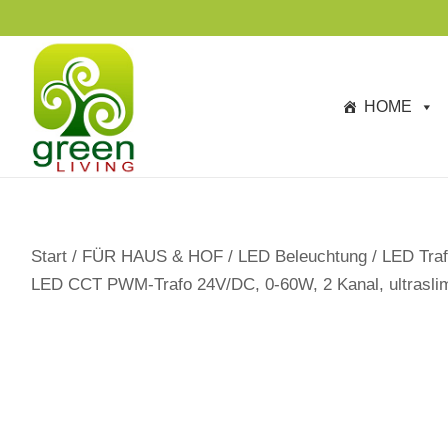
s
p
ri
n
HOME
g
e
n
Start
/
FÜR HAUS & HOF
/
LED Beleuchtung
/
LED Traf
LED CCT PWM-Trafo 24V/DC, 0-60W, 2 Kanal, ultrasli