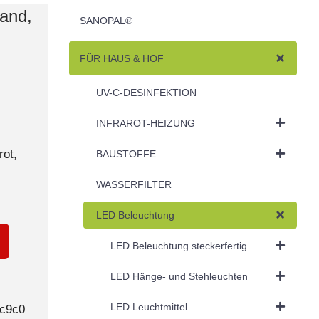
and,
SANOPAL®
FÜR HAUS & HOF
UV-C-DESINFEKTION
INFRAROT-HEIZUNG
ot,
BAUSTOFFE
WASSERFILTER
LED Beleuchtung
LED Beleuchtung steckerfertig
LED Hänge- und Stehleuchten
LED Leuchtmittel
4c9c0