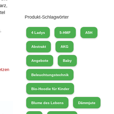
arz,
tel
Produkt-Schlagwörter
.
4 Ladys
5-HMF
A5H
Abstrakt
AKG
Angebote
Baby
etzen
Beleuchtungstechnik
Bio-Hoodie für Kinder
Blume des Lebens
Dämmjute