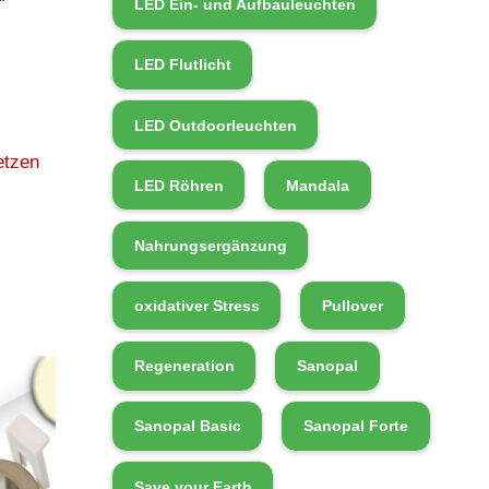
LED Ein- und Aufbauleuchten
LED Flutlicht
LED Outdoorleuchten
etzen
LED Röhren
Mandala
Nahrungsergänzung
oxidativer Stress
Pullover
Regeneration
Sanopal
Sanopal Basic
Sanopal Forte
Save your Earth