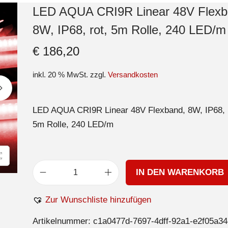
LED AQUA CRI9R Linear 48V Flexb
8W, IP68, rot, 5m Rolle, 240 LED/m
€
186,20
inkl. 20 % MwSt.
zzgl.
Versandkosten
LED AQUA CRI9R Linear 48V Flexband, 8W, IP68, r
5m Rolle, 240 LED/m
IN DEN WARENKORB
Zur Wunschliste hinzufügen
Artikelnummer:
c1a0477d-7697-4dff-92a1-e2f05a3