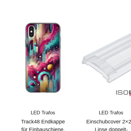
LED Trafos
LED Trafos
Track48 Endkappe
Einschubcover 2×2
für Einbauschiene,
Linse doppelt-