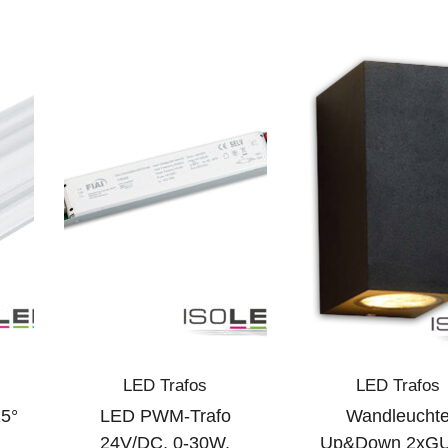
LED Trafos
LED Trafos
5°
LED PWM-Trafo
Wandleucht
24V/DC, 0-30W,
Up&Down 2xGU