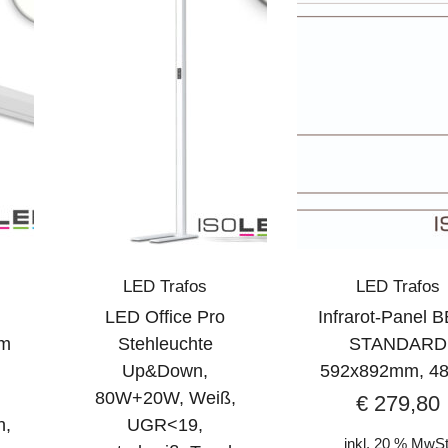
LED Trafos
LED Trafos
LED Office Pro
Infrarot-Panel 
cm
Stehleuchte
STANDARD
,
Up&Down,
592x892mm, 4
80W+20W, Weiß,
€
279,80
h,
UGR<19,
inkl. 20 % MwSt