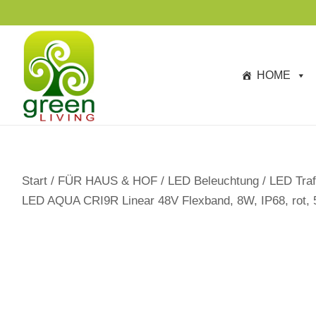
s
p
ri
n
HOME
g
e
n
Start
/
FÜR HAUS & HOF
/
LED Beleuchtung
/
LED Traf
LED AQUA CRI9R Linear 48V Flexband, 8W, IP68, rot, 