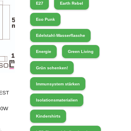
E27
Earth Rebel
Eco Punk
Edelstahl-Wasserflasche
Energie
Green Living
Grün schenken!
Immunsystem stärken
BEST
Isolationsmaterialien
80W
Kindershirts
.