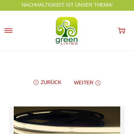
s
NACHHALTIGKEIT IST UNSER THEMA!
p
ri
n
g
e
n
ZURÜCK
WEITER