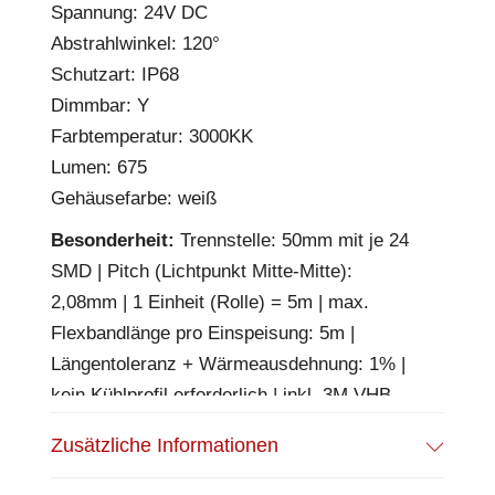
Spannung: 24V DC
Abstrahlwinkel: 120°
Schutzart: IP68
Dimmbar: Y
Farbtemperatur: 3000KK
Lumen: 675
Gehäusefarbe: weiß
Besonderheit:
Trennstelle: 50mm mit je 24
SMD | Pitch (Lichtpunkt Mitte-Mitte):
2,08mm | 1 Einheit (Rolle) = 5m | max.
Flexbandlänge pro Einspeisung: 5m |
Längentoleranz + Wärmeausdehnung: 1% |
kein Kühlprofil erforderlich | inkl. 3M VHB
Klebeband | Untergrund vor dem Ankleben
Zusätzliche Informationen
reinigen und entfetten! Nicht wieder ablösen!
| Silikon Verguss | BESONDERHEIT: