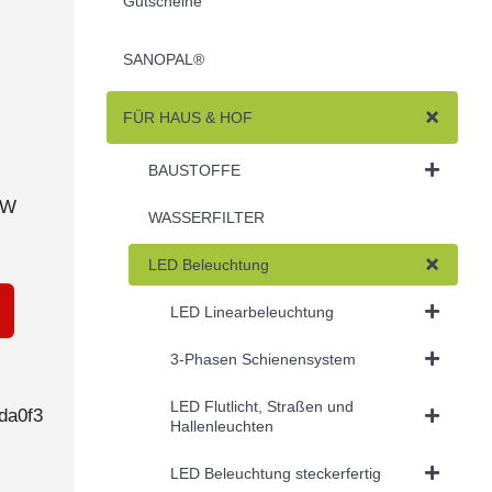
Gutscheine
SANOPAL®
FÜR HAUS & HOF
BAUSTOFFE
0W
WASSERFILTER
LED Beleuchtung
LED Linearbeleuchtung
3-Phasen Schienensystem
LED Flutlicht, Straßen und
da0f3
Hallenleuchten
LED Beleuchtung steckerfertig