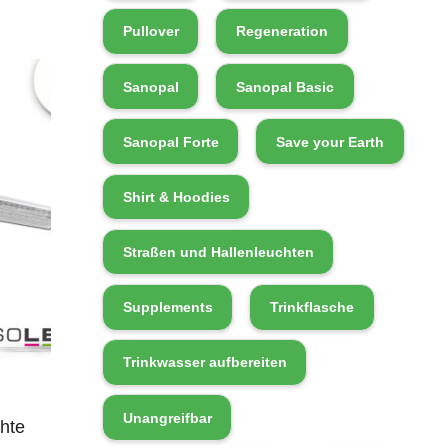
Pullover
Regeneration
Sanopal
Sanopal Basic
Sanopal Forte
Save your Earth
Shirt & Hoodies
Straßen und Hallenleuchten
Supplements
Trinkflasche
Trinkwasser aufbereiten
Unangreifbar
hte