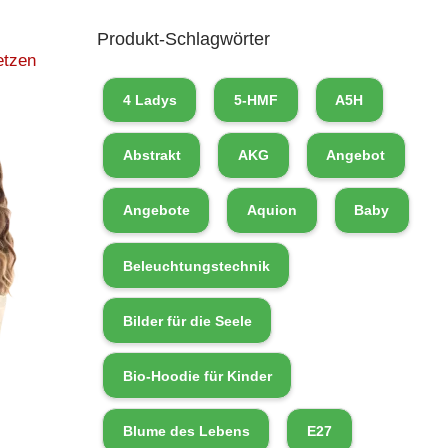
Produkt-Schlagwörter
etzen
4 Ladys
5-HMF
A5H
Abstrakt
AKG
Angebot
Angebote
Aquion
Baby
Beleuchtungstechnik
Bilder für die Seele
Bio-Hoodie für Kinder
Blume des Lebens
E27