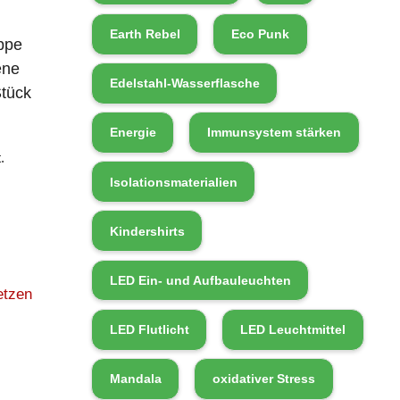
Earth Rebel
Eco Punk
ppe
ene
Edelstahl-Wasserflasche
Stück
Energie
Immunsystem stärken
.
Isolationsmaterialien
Kindershirts
LED Ein- und Aufbauleuchten
etzen
LED Flutlicht
LED Leuchtmittel
Mandala
oxidativer Stress