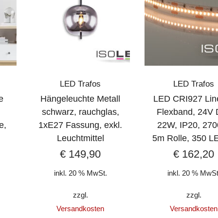
LED Trafos
LED Trafos
e
Hängeleuchte Metall
LED CRI927 Lin
schwarz, rauchglas,
Flexband, 24V 
e,
1xE27 Fassung, exkl.
22W, IP20, 270
k
Leuchtmittel
5m Rolle, 350 L
€
149,90
€
162,20
inkl. 20 % MwSt.
inkl. 20 % MwSt
zzgl.
zzgl.
Versandkosten
Versandkosten