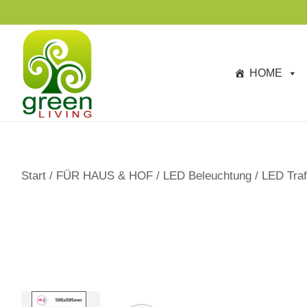
s
p
ri
n
HOME
g
e
n
Start
/
FÜR HAUS & HOF
/
LED Beleuchtung
/
LED Traf