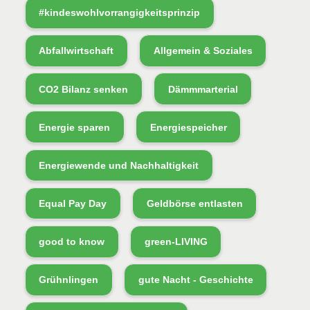
#kindeswohlvorrangigkeitsprinzip
Abfallwirtschaft
Allgemein & Soziales
CO2 Bilanz senken
Dämmmarterial
Energie sparen
Energiespeicher
Energiewende und Nachhaltigkeit
Equal Pay Day
Geldbörse entlasten
good to know
green-LIVING
Grühnlingen
gute Nacht - Geschichte