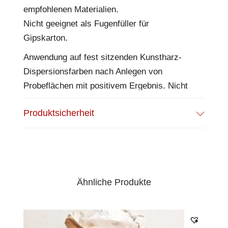
empfohlenen Materialien.
Nicht geeignet als Fugenfüller für
Gipskarton.
Anwendung auf fest sitzenden Kunstharz-
Dispersionsfarben nach Anlegen von
Probeflächen mit positivem Ergebnis. Nicht
anwenden auf Holz, Holzwerkstoffen und
Produktsicherheit
Naturharz-Dispersionsfarben.
Eigenschaften
Pulver zum Anrühren mit Wasser
diffusionsoffen
Ähnliche Produkte
alle Inhaltstoffe sind natürlicher Herkunft
frei von Konservierungsstoffen
vegan