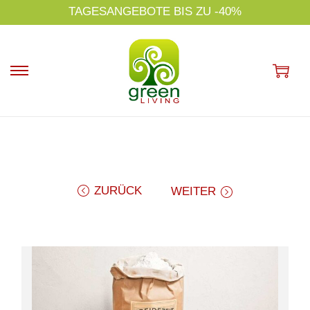
s
TAGESANGEBOTE BIS ZU -40%
p
ri
n
g
e
n
ZURÜCK
WEITER