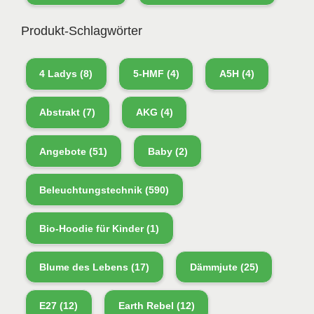
Produkt-Schlagwörter
4 Ladys
(8)
5-HMF
(4)
A5H
(4)
Abstrakt
(7)
AKG
(4)
Angebote
(51)
Baby
(2)
Beleuchtungstechnik
(590)
Bio-Hoodie für Kinder
(1)
Blume des Lebens
(17)
Dämmjute
(25)
E27
(12)
Earth Rebel
(12)