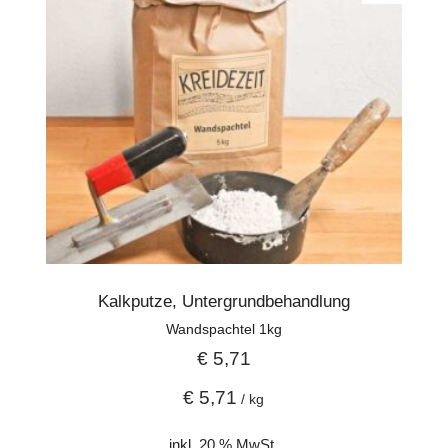
Volldeklaration
Marmorkörnung, Marmormehl, Kreide,
Marmorkalkhydrat, Cellulose,
Methylcellulose
Kalkputze, Untergrundbehandlung
Wandspachtel 1kg
€
5,71
€
5,71
/
kg
inkl. 20 % MwSt.