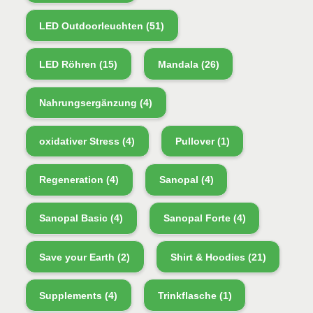
LED Outdoorleuchten
(51)
LED Röhren
(15)
Mandala
(26)
Nahrungsergänzung
(4)
oxidativer Stress
(4)
Pullover
(1)
Regeneration
(4)
Sanopal
(4)
Sanopal Basic
(4)
Sanopal Forte
(4)
Save your Earth
(2)
Shirt & Hoodies
(21)
Supplements
(4)
Trinkflasche
(1)