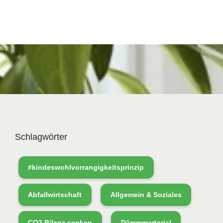
Schlagwörter
#kindeswohlvorrangigkeitsprinzip
Abfallwirtschaft
Allgemein & Soziales
CO2 Bilanz senken
Dämmmarterial