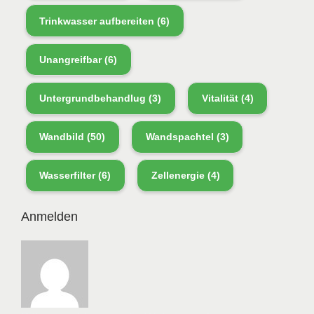
Trinkwasser aufbereiten
(6)
Unangreifbar
(6)
Untergrundbehandlug
(3)
Vitalität
(4)
Wandbild
(50)
Wandspachtel
(3)
Wasserfilter
(6)
Zellenergie
(4)
Anmelden