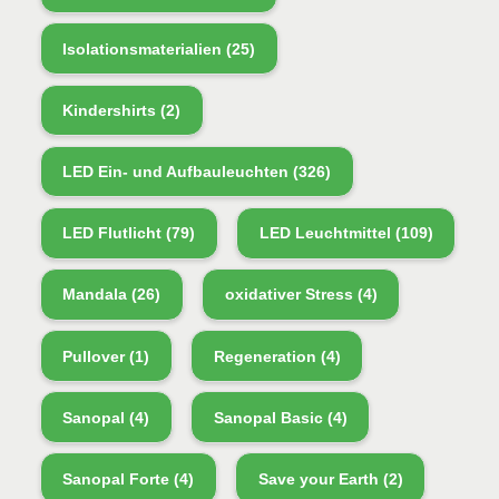
Isolationsmaterialien
(25)
Kindershirts
(2)
LED Ein- und Aufbauleuchten
(326)
LED Flutlicht
(79)
LED Leuchtmittel
(109)
Mandala
(26)
oxidativer Stress
(4)
Pullover
(1)
Regeneration
(4)
Sanopal
(4)
Sanopal Basic
(4)
Sanopal Forte
(4)
Save your Earth
(2)