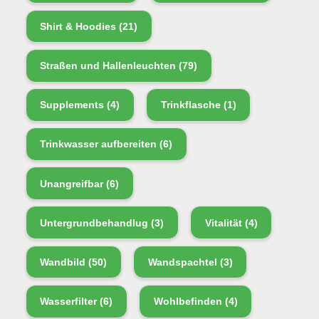
Shirt & Hoodies
(21)
Straßen und Hallenleuchten
(79)
Supplements
(4)
Trinkflasche
(1)
Trinkwasser aufbereiten
(6)
Unangreifbar
(6)
Untergrundbehandlug
(3)
Vitalität
(4)
Wandbild
(50)
Wandspachtel
(3)
Wasserfilter
(6)
Wohlbefinden
(4)