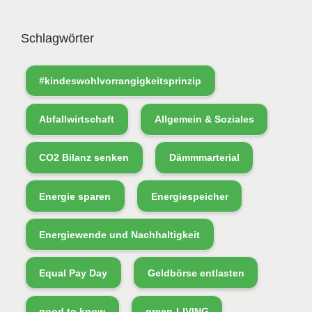
Schlagwörter
#kindeswohlvorrangigkeitsprinzip
Abfallwirtschaft
Allgemein & Soziales
CO2 Bilanz senken
Dämmmarterial
Energie sparen
Energiespeicher
Energiewende und Nachhaltigkeit
Equal Pay Day
Geldbörse entlasten
good to know
green-LIVING