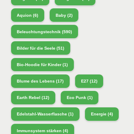
Aquion
(6)
Baby
(2)
Beleuchtungstechnik
(590)
Bilder für die Seele
(51)
Bio-Hoodie für Kinder
(1)
Blume des Lebens
(17)
E27
(12)
Earth Rebel
(12)
Eco Punk
(1)
Edelstahl-Wasserflasche
(1)
Energie
(4)
Immunsystem stärken
(4)