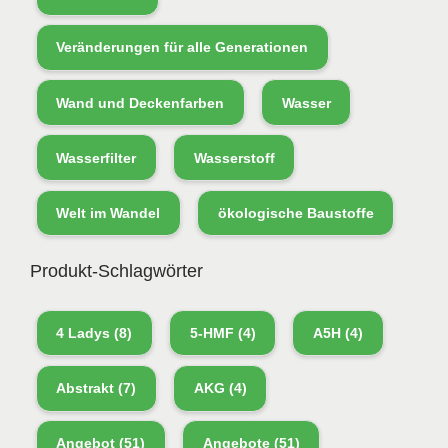
Veränderungen für alle Generationen
Wand und Deckenfarben
Wasser
Wasserfilter
Wasserstoff
Welt im Wandel
ökologische Baustoffe
Produkt-Schlagwörter
4 Ladys
(8)
5-HMF
(4)
A5H
(4)
Abstrakt
(7)
AKG
(4)
Angebot
(51)
Angebote
(51)