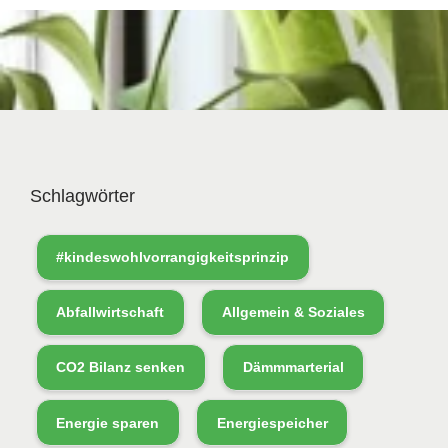
Schlagwörter
#kindeswohlvorrangigkeitsprinzip
Abfallwirtschaft
Allgemein & Soziales
CO2 Bilanz senken
Dämmmarterial
Energie sparen
Energiespeicher