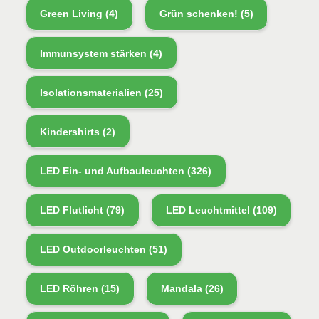
Green Living
(4)
Grün schenken!
(5)
Immunsystem stärken
(4)
Isolationsmaterialien
(25)
Kindershirts
(2)
LED Ein- und Aufbauleuchten
(326)
LED Flutlicht
(79)
LED Leuchtmittel
(109)
LED Outdoorleuchten
(51)
LED Röhren
(15)
Mandala
(26)