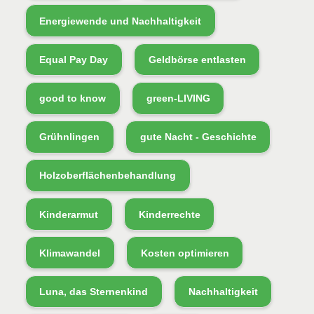
Energiewende und Nachhaltigkeit
Equal Pay Day
Geldbörse entlasten
good to know
green-LIVING
Grühnlingen
gute Nacht - Geschichte
Holzoberflächenbehandlung
Kinderarmut
Kinderrechte
Klimawandel
Kosten optimieren
Luna, das Sternenkind
Nachhaltigkeit