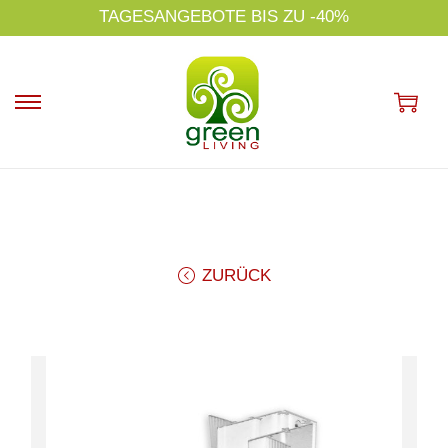
s
TAGESANGEBOTE BIS ZU -40%
p
ri
n
g
e
n
ZURÜCK