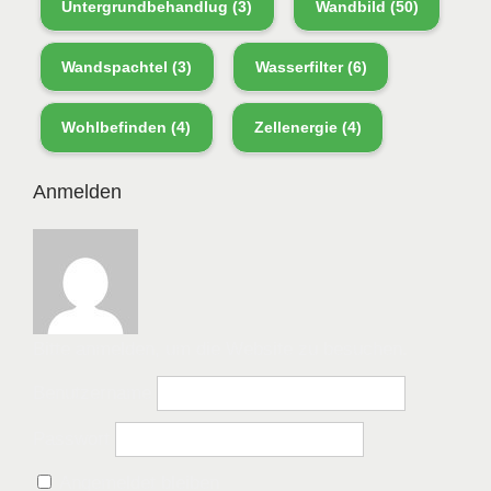
Untergrundbehandlug
(3)
Wandbild
(50)
Wandspachtel
(3)
Wasserfilter
(6)
Wohlbefinden
(4)
Zellenergie
(4)
Anmelden
Bitte anmelden, um die Website zu besuchen.
Benutzername
Passwort
Angemeldet bleiben