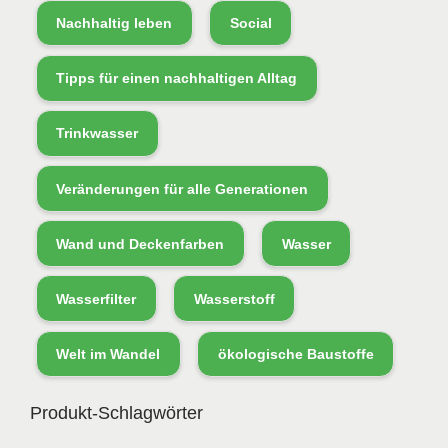
Nachhaltig leben
Social
Tipps für einen nachhaltigen Alltag
Trinkwasser
Veränderungen für alle Generationen
Wand und Deckenfarben
Wasser
Wasserfilter
Wasserstoff
Welt im Wandel
ökologische Baustoffe
Produkt-Schlagwörter