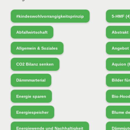
#kindeswohlvorrangigkeitsprinzip
5-HMF
(4
Abfallwirtschaft
Abstrakt
Allgemein & Soziales
Angebot
CO2 Bilanz senken
Aquion
(
Dämmmarterial
Bilder fü
Energie sparen
Bio-Hood
Energiespeicher
Blume d
Energiewende und Nachhaltigkeit
Dämmjut