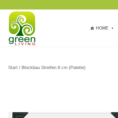
s
p
ri
n
HOME
g
e
n
Start
/
Blockbau Streifen 8 cm (Palette)