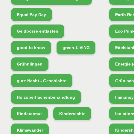
Equal Pay Day
Earth Re
Geldbörse entlasten
Eco Pun
good to know
green-LIVING
Edelstah
Grühnlingen
Energie
(
gute Nacht - Geschichte
Grün sch
Holzoberflächenbehandlung
Immunsys
Kinderarmut
Kinderrechte
Isolation
Klimawandel
Kindershi