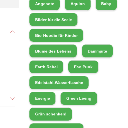
Angebote
Aquion
Baby
Bilder für die Seele
Bio-Hoodie für Kinder
Blume des Lebens
Dämmjute
Earth Rebel
Eco Punk
Edelstahl-Wasserflasche
Energie
Green Living
Grün schenken!