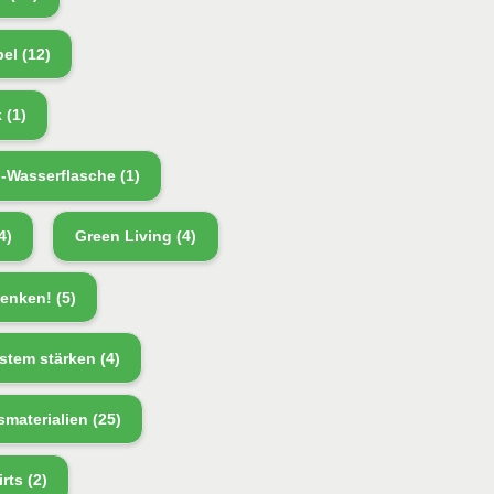
bel
(12)
k
(1)
l-Wasserflasche
(1)
4)
Green Living
(4)
enken!
(5)
tem stärken
(4)
smaterialien
(25)
rts
(2)