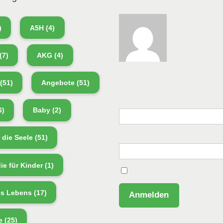
)
A5H
(4)
(7)
AKG
(4)
Bitte anmelden, um die Web
besuchen.
(51)
Angebote
(51)
Benutzername
6)
Baby
(2)
Passwort
r die Seele
(51)
ie für Kinder
(1)
Angemeldet bleiben
es Lebens
(17)
e
(25)